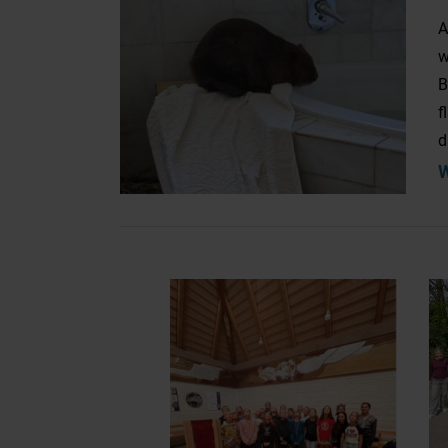
A
w
B
f
d
W