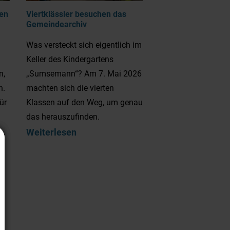
en
Viertklässler besuchen das
Gemeindearchiv
Was versteckt sich eigentlich im
Keller des Kindergartens
n,
„Sumsemann“? Am 7. Mai 2026
n.
machten sich die vierten
ür
Klassen auf den Weg, um genau
das herauszufinden.
Weiterlesen