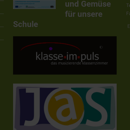
und Gemüse
T
für unsere
F
Schule
E