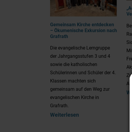
„A
Ve
Gemeinsam Kirche entdecken
Be
– Ökumenische Exkursion nach
Ra
Grafrath
Si
Die evangelische Lerngruppe
Mi
der Jahrgangsstufen 3 und 4
Fr
sowie die katholischen
Ak
Schülerinnen und Schüler der 4.
Zu
Klassen machten sich
AD
gemeinsam auf den Weg zur
We
evangelischen Kirche in
Grafrath.
Weiterlesen