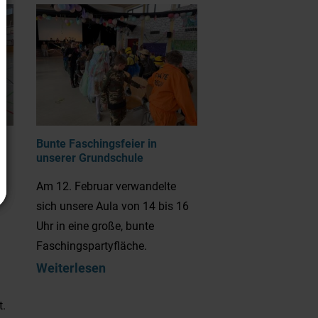
s
Bunte Faschingsfeier in
unserer Grundschule
Am 12. Februar verwandelte
sich unsere Aula von 14 bis 16
Uhr in eine große, bunte
Faschingspartyfläche.
n
Weiterlesen
t.