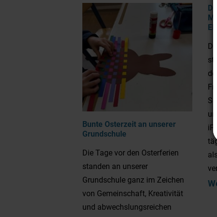
Di
Me
El
Di
st
de
Fr
Sc
un
Bunte Osterzeit an unserer
iP
Grundschule
tä
Die Tage vor den Osterferien
al
standen an unserer
ve
Grundschule ganz im Zeichen
We
von Gemeinschaft, Kreativität
und abwechslungsreichen