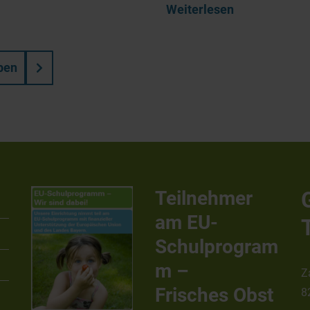
Weiterlesen
ben
Teilnehmer
am EU-
Schulprogram
m –
Z
Frisches Obst
8